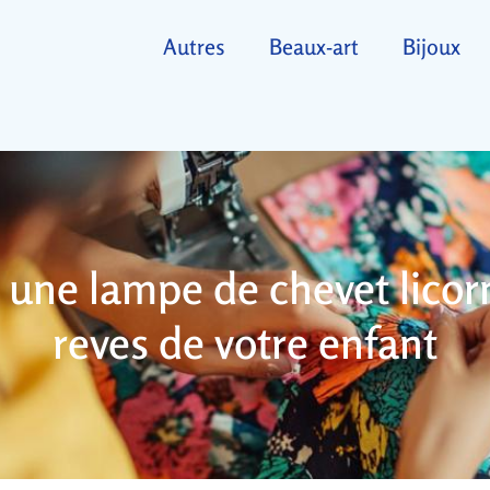
Autres
Beaux-art
Bijoux
 une lampe de chevet licorn
reves de votre enfant