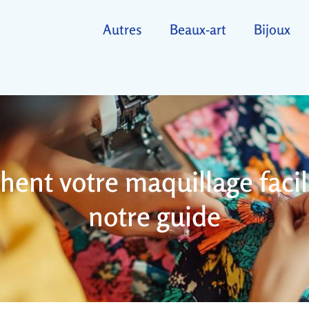
Autres
Beaux-art
Bijoux
hent votre maquillage facil
notre guide